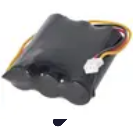
Classement Culturel
Culture
Tendances
Société
Conseils
Top
Classement Culturel