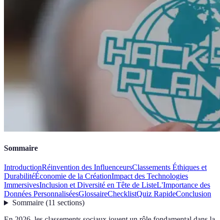
Sommaire
Introduction
Réinvention des Influenceurs
Classements Éthiques et
Durabilité
Économie de la Création
Impact des Technologies
Immersives
Inclusion et Diversité en Tête de Liste
L'Importance des
Données Personnalisées
Glossaire
Checklist
Quiz Rapide
Conclusion
Sommaire
(
11
sections
)
En 2026, les classements sociaux jouent un rôle fondamental dans la