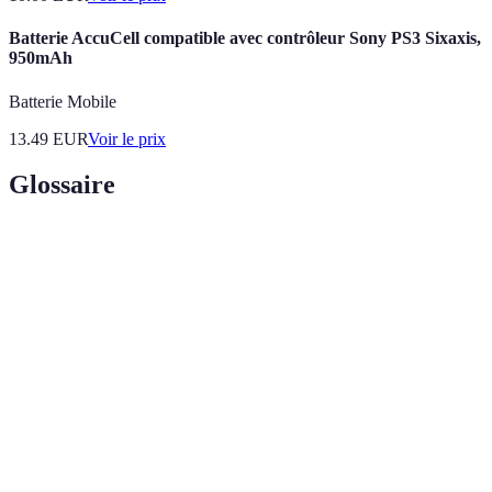
Batterie AccuCell compatible avec contrôleur Sony PS3 Sixaxis,
950mAh
Batterie Mobile
13.49
EUR
Voir le prix
Glossaire
Terme
Définition
Personne influente sur les réseaux sociaux qui
Influenceur
oriente les opinions
Utilisation de processus responsables sur le long
Durabilité
terme
Réalité
Technologie immersive simulant des environnements
virtuelle