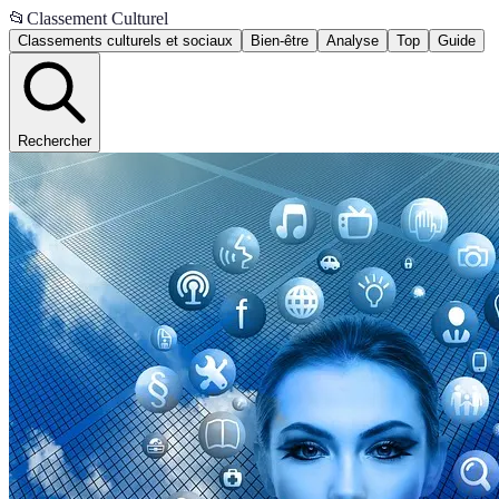
📂
Classement Culturel
Classements culturels et sociaux
Bien-être
Analyse
Top
Guide
Rechercher