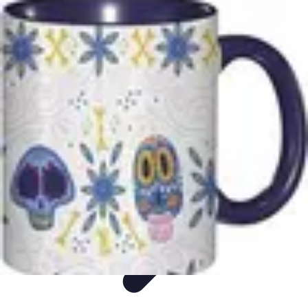
Classement Culturel
Culture
Tendances
Société
Conseils
Top
Classement Culturel