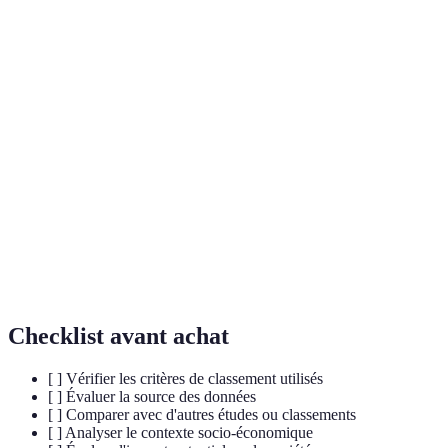
Terme
Définition
Classements
Systèmes qui évaluent et comparent les cultures
culturels
selon divers critères.
Indice de
Mesure composite du développement d'un pays
Développement
basée sur la santé, l'éducation et le niveau de
Humain (IDH)
vie.
Pratiques institutionnelles qui désavantagent un
Discrimination
groupe donné basé sur des critères comme la
systémique
race, le genre, ou l'origine.
Checklist avant achat
[ ] Vérifier les critères de classement utilisés
[ ] Évaluer la source des données
[ ] Comparer avec d'autres études ou classements
[ ] Analyser le contexte socio-économique