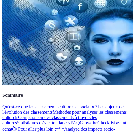
Sommaire
Qu'est-ce que les classements culturels et sociaux ?
Les enjeux de
l'évolution des classements
Méthodes pour analyser les classements
culturels
Comparaison des classements à travers les
cultures
Statistiques clés et tendances
FAQ
Glossaire
Checklist avant
achat
📺 Pour aller plus loin :** *Analyse des impacts socio-