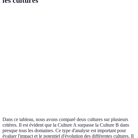
les cultures
Critère
Culture A
Culture B
Verdict
Culture A
Éducation
Haut niveau
Niveau moyen
supérieure
Accès
Culture A
Santé
Accès limité
universel
supérieure
Économie
Économie en
Culture A
Économie
dynamique
déclin
supérieure
Inclusion
Culture A
Société
Discrimination
élevée
supérieure
Dans ce tableau, nous avons comparé deux cultures sur plusieurs
critères. Il est évident que la Culture A surpasse la Culture B dans
presque tous les domaines. Ce type d'analyse est important pour
évaluer l'impact et le potentiel d'évolution des différentes cultures. Il