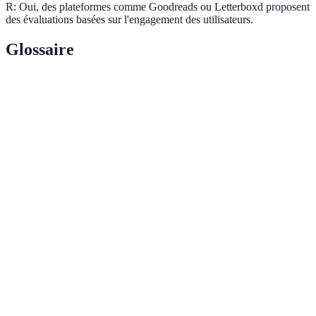
R: Oui, des plateformes comme Goodreads ou Letterboxd proposent
des évaluations basées sur l'engagement des utilisateurs.
Glossaire
Terme
Définition
Méthode d'évaluation qui classe des œuvres ou
Classement
événements en fonction de critères variés,
culturel
souvent pour en comprendre la popularité.
Analyse des facteurs culturels et sociaux
Évaluation
influençant la consommation et les préférences
socioculturelle
au sein d'une société.
Évolutions notables dans le comportement et les
Tendances
intérêts de la population, souvent observées à
culturelles
travers des études ou des analyses de classements.