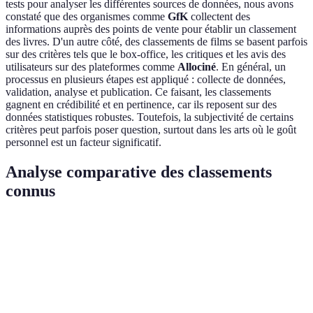
tests pour analyser les différentes sources de données, nous avons
constaté que des organismes comme
GfK
collectent des
informations auprès des points de vente pour établir un classement
des livres. D'un autre côté, des classements de films se basent parfois
sur des critères tels que le box-office, les critiques et les avis des
utilisateurs sur des plateformes comme
Allociné
. En général, un
processus en plusieurs étapes est appliqué : collecte de données,
validation, analyse et publication. Ce faisant, les classements
gagnent en crédibilité et en pertinence, car ils reposent sur des
données statistiques robustes. Toutefois, la subjectivité de certains
critères peut parfois poser question, surtout dans les arts où le goût
personnel est un facteur significatif.
Analyse comparative des classements
connus
Type de classement
Méthodologie
Point fort
Limite
Ne reflète
Précision
Classements de
Ventes et
pas
des données
livres
critiques
l'engagem
de vente
lecteur