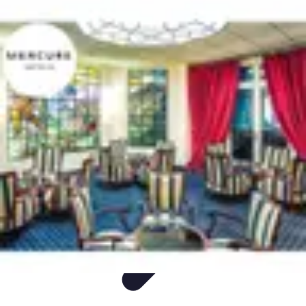
Classement Culturel
Culture
Tendances
Société
Conseils
Top
Classement Culturel