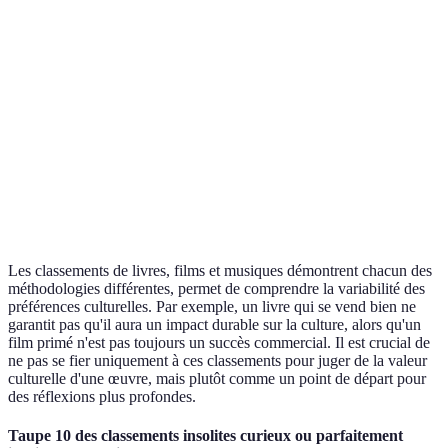
Grande
Peut être
Classements de
Box-office et
visibilité
influencé 
films
votes
auprès du
le market
public
Ne compt
Accessibilité
Classements de
Streams et
pas les
des
musique
ventes
artistes
plateformes
indépenda
Les classements de livres, films et musiques démontrent chacun des
méthodologies différentes, permet de comprendre la variabilité des
préférences culturelles. Par exemple, un livre qui se vend bien ne
garantit pas qu'il aura un impact durable sur la culture, alors qu'un
film primé n'est pas toujours un succès commercial. Il est crucial de
ne pas se fier uniquement à ces classements pour juger de la valeur
culturelle d'une œuvre, mais plutôt comme un point de départ pour
des réflexions plus profondes.
Taupe 10 des classements insolites curieux ou parfaitement