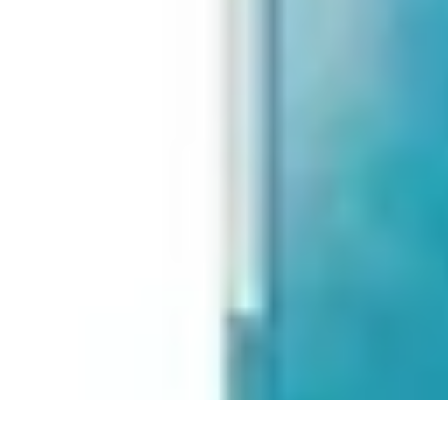
Classement Culturel
Culture
Tendances
Société
Conseils
Top
Classement Culturel