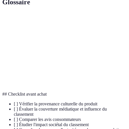
Glossaire
Terme
Définition
Classement
Système de compétition qui détermine la popularité
Culturel
ou l'importance des œuvres culturelles.
Norme
Ensemble de valeurs et de comportements acceptés
Culturelle
au sein d'une société.
Diversité
Représentation de différentes cultures et expressions
Culturelle
au sein d'une communauté.
## Checklist avant achat
[ ] Vérifier la provenance culturelle du produit
[ ] Évaluer la couverture médiatique et influence du
classement
[ ] Comparer les avis consommateurs
[ ] Étudier l'impact sociétal du classement