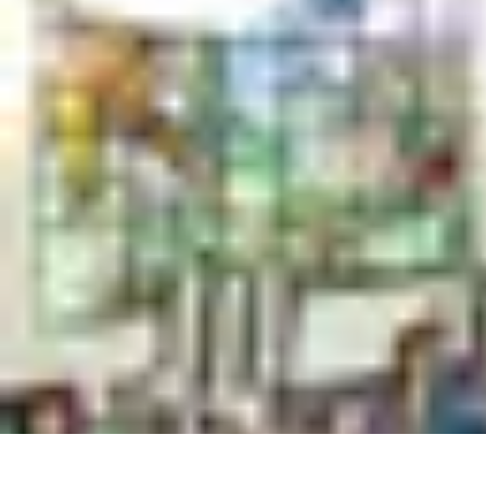
Classement Culturel
Culture
Tendances
Société
Conseils
Top
Classement Culturel