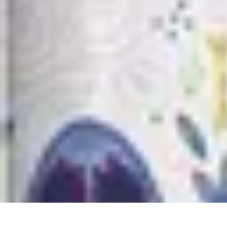
Classement Culturel
Culture
Tendances
Société
Conseils
Top
Classement Culturel