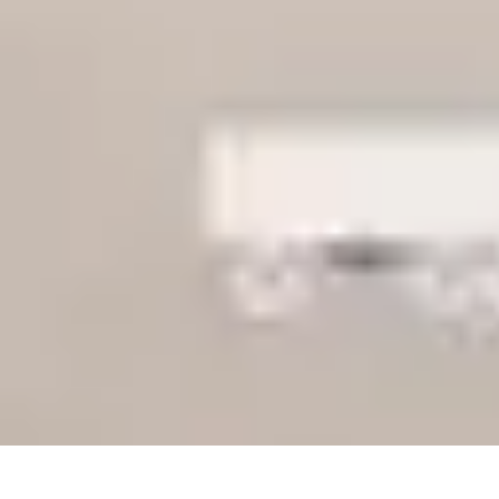
Classement Culturel
Culture
Tendances
Société
Conseils
Top
Classement Culturel