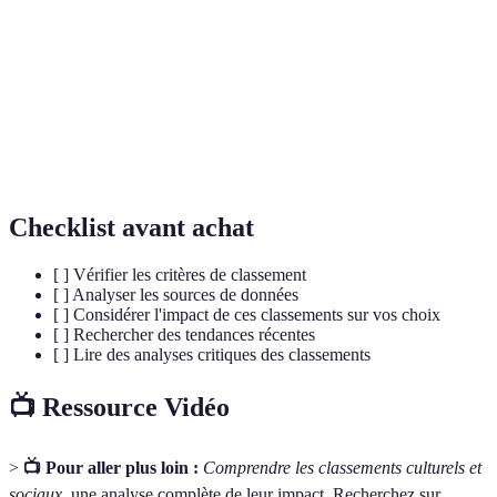
selon des critères spécifiques.
Indice de
Mesure qui évalue le bien-être des individus et des
bonheur
populations.
Processus d'attribution de valeurs différentes aux
Pondération
divers critères dans une analyse.
Checklist avant achat
[ ] Vérifier les critères de classement
[ ] Analyser les sources de données
[ ] Considérer l'impact de ces classements sur vos choix
[ ] Rechercher des tendances récentes
[ ] Lire des analyses critiques des classements
📺 Ressource Vidéo
>
📺 Pour aller plus loin :
Comprendre les classements culturels et
sociaux
, une analyse complète de leur impact. Recherchez sur