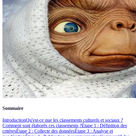
Sommaire
Introduction
Qu'est-ce que les classements culturels et sociaux ?
Comment sont élaborés ces classements ?
Étape 1 : Définition des
critères
Étape 2 : Collecte des données
Étape 3 : Analyse et