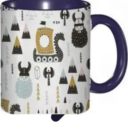
Classement Culturel
Culture
Tendances
Société
Conseils
Top
Classement Culturel