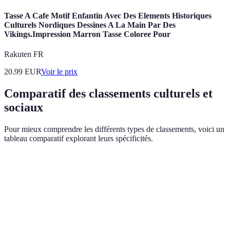
Tasse A Cafe Motif Enfantin Avec Des Elements Historiques
Culturels Nordiques Dessines A La Main Par Des
Vikings.Impression Marron Tasse Coloree Pour
Rakuten FR
20.99
EUR
Voir le prix
Comparatif des classements culturels et
sociaux
Pour mieux comprendre les différents types de classements, voici un
tableau comparatif explorant leurs spécificités.
Type de classement
Critères principaux
Méthodologie
I
Recueille des
In
Classement de la
PIB, éducation,
données de
dé
qualité de vie
santé
divers
po
rapports
é