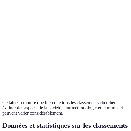
Enquêtes
Pe
Indice de bonheur
Satisfaction, soutien
d'opinion et
pe
global
social
statistiques
ce
Évaluation
Af
Classement des
Accréditation,
par des pairs
de
universités
recherche, emploi
et résultats
de
académiques
in
Données
Im
Réputation, prix
d’associations
fi
Classement des arts
remportés,
artistiques et
l'
fréquentation
votes
m
Ce tableau montre que bien que tous les classements cherchent à
évaluer des aspects de la société, leur méthodologie et leur impact
peuvent varier considérablement.
Données et statistiques sur les classements