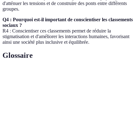
d'atténuer les tensions et de construire des ponts entre différents
groupes.
Q4 : Pourquoi est-il important de conscientiser les classements
sociaux ?
R4 : Conscientiser ces classements permet de réduire la
stigmatisation et d'améliorer les interactions humaines, favorisant
ainsi une société plus inclusive et équilibrée.
Glossaire
Terme
Définition
Classement
Système de hiérarchisation des individus basé sur
social
des critères socio-économiques.
Capacité à comprendre et partager les sentiments
Empathie
d'autrui.
Idée reçue ou opinion simplifiée qui peut conduire à
Stéréotype
des jugements erronés sur un groupe.