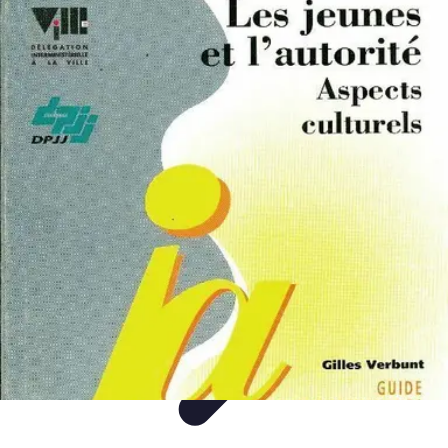
Classement Culturel
Culture
Tendances
Société
Conseils
Top
Classement Culturel