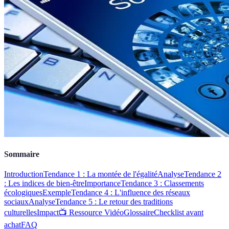
Sommaire
Introduction
Tendance 1 : La montée de l'égalité
Analyse
Tendance 2
: Les indices de bien-être
Importance
Tendance 3 : Classements
écologiques
Exemple
Tendance 4 : L'influence des réseaux
sociaux
Analyse
Tendance 5 : Le retour des traditions
culturelles
Impact
📺 Ressource Vidéo
Glossaire
Checklist avant
achat
FAQ