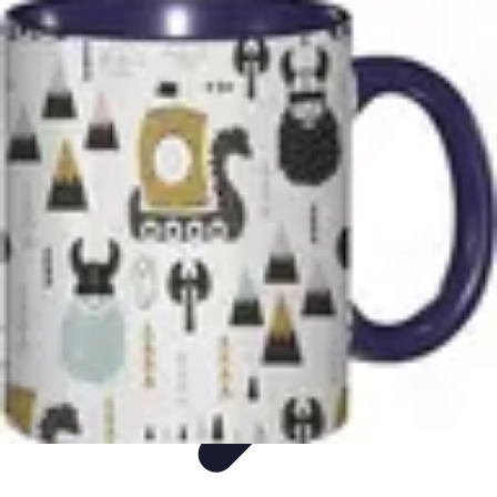
Classement Culturel
Culture
Tendances
Société
Conseils
Top
Classement Culturel