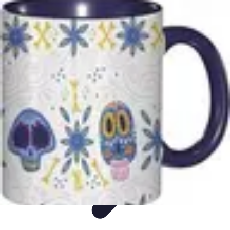
Classement Culturel
Culture
Tendances
Société
Conseils
Top
Classement Culturel