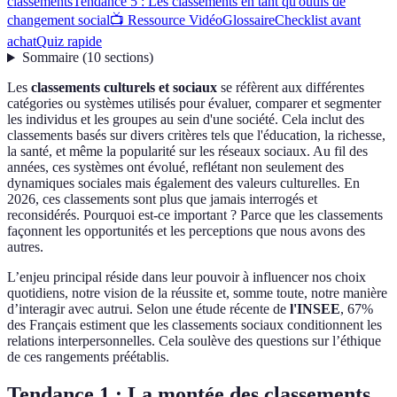
classements
Tendance 5 : Les classements en tant qu'outils de
changement social
📺 Ressource Vidéo
Glossaire
Checklist avant
achat
Quiz rapide
Sommaire
(
10
sections
)
Les
classements culturels et sociaux
se réfèrent aux différentes
catégories ou systèmes utilisés pour évaluer, comparer et segmenter
les individus et les groupes au sein d'une société. Cela inclut des
classements basés sur divers critères tels que l'éducation, la richesse,
la santé, et même la popularité sur les réseaux sociaux. Au fil des
années, ces systèmes ont évolué, reflétant non seulement des
dynamiques sociales mais également des valeurs culturelles. En
2026, ces classements sont plus que jamais interrogés et
reconsidérés. Pourquoi est-ce important ? Parce que les classements
façonnent les opportunités et les perceptions que nous avons des
autres.
L’enjeu principal réside dans leur pouvoir à influencer nos choix
quotidiens, notre vision de la réussite et, somme toute, notre manière
d’interagir avec autrui. Selon une étude récente de
l'INSEE
, 67%
des Français estiment que les classements sociaux conditionnent les
relations interpersonnelles. Cela soulève des questions sur l’éthique
de ces rangements préétablis.
Tendance 1 : La montée des classements