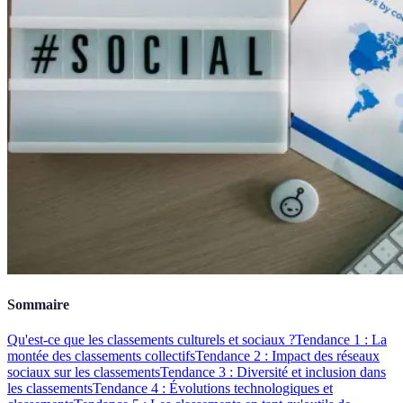
Sommaire
Qu'est-ce que les classements culturels et sociaux ?
Tendance 1 : La
montée des classements collectifs
Tendance 2 : Impact des réseaux
sociaux sur les classements
Tendance 3 : Diversité et inclusion dans
les classements
Tendance 4 : Évolutions technologiques et