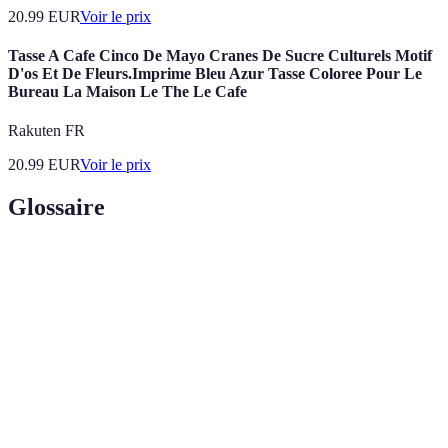
20.99
EUR
Voir le prix
Tasse A Cafe Cinco De Mayo Cranes De Sucre Culturels Motif
D'os Et De Fleurs.Imprime Bleu Azur Tasse Coloree Pour Le
Bureau La Maison Le The Le Cafe
Rakuten FR
20.99
EUR
Voir le prix
Glossaire
Terme
Définition
Classements
Systèmes d’évaluation qui comparent individus ou
sociaux
groupes basés sur certains critères.
Processus d’intégration de tous les individus,
Inclusion
indépendamment de leurs différences.