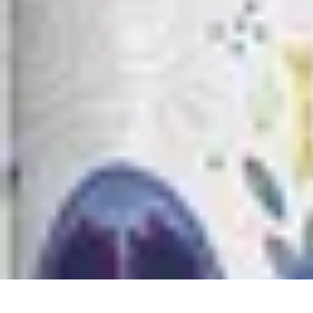
Classement Culturel
Culture
Tendances
Société
Conseils
Top
Classement Culturel