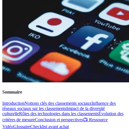
Sommaire
Introduction
Notions clés des classements sociaux
Influence des
réseaux sociaux sur les classements
Impact de la diversité
culturelle
Rôles des technologies dans les classements
Évolution des
critères de mesure
Conclusion et perspectives
📺 Ressource
Vidéo
Glossaire
Checklist avant achat