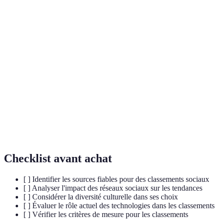
Terme
Définition
Classements
Systèmes hiérarchiques mesurant la position des
sociaux
individus dans une société basée sur divers critères.
Diversité
L'ensemble des différences culturelles existant au
culturelle
sein d'un groupe social.
Intelligence
Technologie permettant aux machines d'effectuer
Artificielle
des tâches nécessitant normalement l'intelligence
(IA)
humaine.
Checklist avant achat
[ ] Identifier les sources fiables pour des classements sociaux
[ ] Analyser l'impact des réseaux sociaux sur les tendances
[ ] Considérer la diversité culturelle dans ses choix
[ ] Évaluer le rôle actuel des technologies dans les classements
[ ] Vérifier les critères de mesure pour les classements