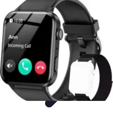
Classement Culturel
Culture
Tendances
Société
Conseils
Top
Classement Culturel