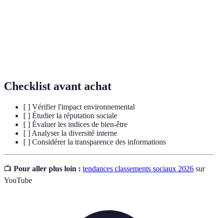
Ensemble de valeurs morales qui guident le
Éthique
comportement d'une personne ou d'une
organisation.
Varieté d'éléments au sein d'un groupe, souvent en
Diversité
référence à la race, le genre, ou l'identité culturelle.
Checklist avant achat
[ ] Vérifier l'impact environnemental
[ ] Étudier la réputation sociale
[ ] Évaluer les indices de bien-être
[ ] Analyser la diversité interne
[ ] Considérer la transparence des informations
📺
Pour aller plus loin :
tendances classements sociaux 2026
sur
YouTube