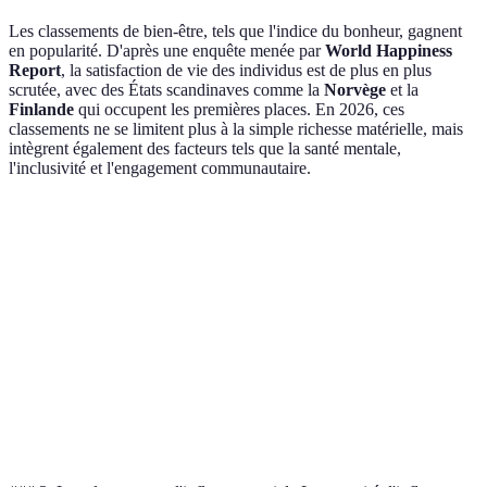
Les classements de bien-être, tels que l'indice du bonheur, gagnent
en popularité. D'après une enquête menée par
World Happiness
Report
, la satisfaction de vie des individus est de plus en plus
scrutée, avec des États scandinaves comme la
Norvège
et la
Finlande
qui occupent les premières places. En 2026, ces
classements ne se limitent plus à la simple richesse matérielle, mais
intègrent également des facteurs tels que la santé mentale,
l'inclusivité et l'engagement communautaire.
Critère
Norvège
Finlande
France
Satisfaction générale
7.5
7.8
6.6
Espérance de vie
82 ans
83 ans
82 ans
Accès à la santé
Excellent
Excellent
Bon
Taux de chômage
4%
6%
7.5%