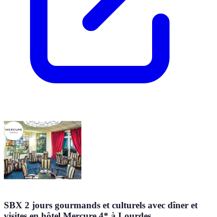
SBX 2 jours gourmands et culturels avec dîner et
visites en hôtel Mercure 4* à Lourdes