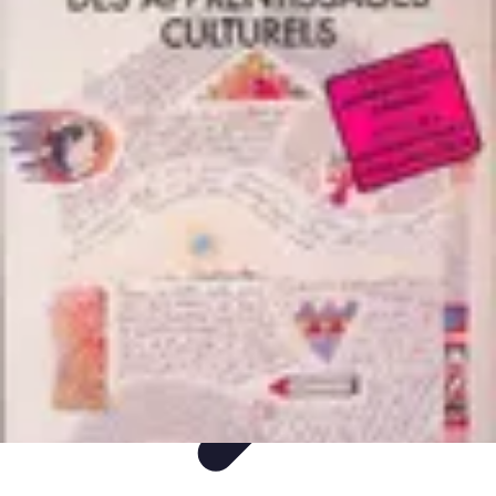
Classement Culturel
Culture
Tendances
Société
Conseils
Top
Classement Culturel