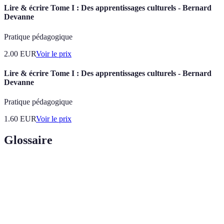
Lire & écrire Tome I : Des apprentissages culturels - Bernard
Devanne
Pratique pédagogique
2.00
EUR
Voir le prix
Lire & écrire Tome I : Des apprentissages culturels - Bernard
Devanne
Pratique pédagogique
1.60
EUR
Voir le prix
Glossaire
Terme
Définition
Classements
Évaluation comparative d'éléments culturels ou
culturels
sociaux selon certains critères.