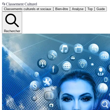
📂
Classement Culturel
Classements culturels et sociaux
Bien-être
Analyse
Top
Guide
Rechercher