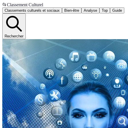
📂
Classement Culturel
Classements culturels et sociaux
Bien-être
Analyse
Top
Guide
Rechercher